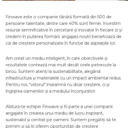
Finwave este o companie tânără formată din 500 de
persoane talentate, dintre care 40% sunt femei. Investim
resurse semnificative în cercetare și inovație în fiecare zi și
credem în puterea formării: angajații noștri beneficiază de
căi de creștere personalizate în funcție de aspirațiile lor.
Am creat un mediu inteligent, în care obiectivele și
rezultatele contează mai mult decât orele petrecute la
birou. Suntem atenți la sustenabilitate, alegând
infrastructura și materialele cu un impact ambiental redus.
Pentru noi, "viitorul" înseamnă nu doar creștere, ci și
îngrijirea oamenilor și a mediului înconjurător.
Alătură-te echipei Finwave și fii parte a unei companii
angajate în crearea unui mediu de lucru inspirant,
sustenabil și centrat pe oameni. Suntem pregătiți să te
primim și să îți oferim oportunități de creștere