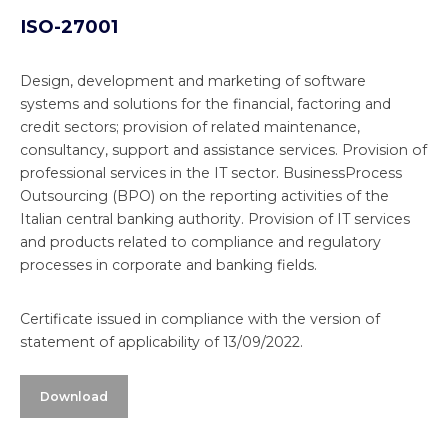
transversale, cu soluții care includ facturarea
neperformante). Soluțiile specifice pentru Serviciile
ISO-27001
electronică, semnătura digitală, arhivarea
documentelor și, în general,
de Valori Mobiliare au fost alese de mari instituții
digitalizarea/automatizarea proceselor
italiene și străine pentru a gestiona provocările
personalizate pentru fiecare client în parte,
Design, development and marketing of software
emergente ale piețelor corporate și retail.
cu accent simplu orientat către o mai mare
systems and solutions for the financial, factoring and
eficiență și performanță îmbunătățită.
Adaugă autoritate în domenii importante precum
credit sectors; provision of related maintenance,
Adaugă autoritate în domenii importante precum
consultanța reglementară și de proces, precum și în
consultancy, support and assistance services. Provision of
consultanța bancară și de procese pentru Finwave.
aria de bază a conformității și raportării
professional services in the IT sector. BusinessProcess
reglementare, atât la nivel local, cât și global, pentru
Outsourcing (BPO) on the reporting activities of the
Finwave.
Italian central banking authority. Provision of IT services
and products related to compliance and regulatory
processes in corporate and banking fields.
Certificate issued in compliance with the version of
statement of applicability of 13/09/2022.
Download