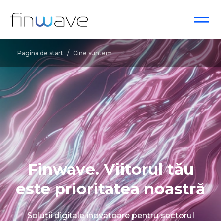
Pagina de start
/
Cine suntem
Finwave. Viitorul tău
este prioritatea noastră
Soluții digitale inovatoare pentru sectorul