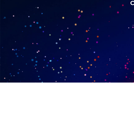
rtajate
ii în mod
ngajații noștri
e modul în