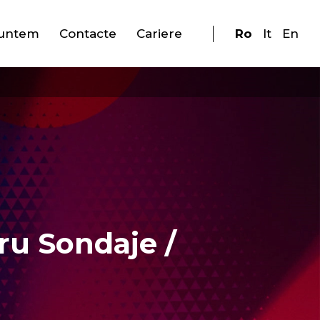
suntem
Contacte
Cariere
Ro
It
En
tru Sondaje /