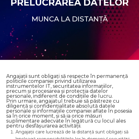
PRELUCRAREA DATELOR
MUNCA LA DISTANȚĂ
Angajații sunt obligați să respecte în permanență
politicile companiei privind utilizarea
instrumentelor IT, securitatea informațiilor,
precum și procesarea și protecția datelor
personale, indiferent de condițiile de lucru.
Prin urmare, angajatul trebuie să păstreze cu
diligență și confidențialitate absolută datele
personale și informațiile companiei aflate în posesia
sa în orice moment, și să ia orice măsuri
suplimentare adecvate în legătură cu locul ales
pentru desfășurarea activității.
Angajații care lucrează de la distanță sunt obligați să