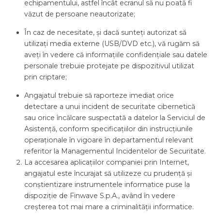
echipamentului, astfel încât ecranul să nu poată fi
văzut de persoane neautorizate;
În caz de necesitate, și dacă sunteți autorizat să
utilizați media externe (USB/DVD etc.), vă rugăm să
aveți în vedere că informațiile confidențiale sau datele
personale trebuie protejate pe dispozitivul utilizat
prin criptare;
Angajatul trebuie să raporteze imediat orice
detectare a unui incident de securitate cibernetică
sau orice încălcare suspectată a datelor la Serviciul de
Asistență, conform specificațiilor din instrucțiunile
operaționale în vigoare în departamentul relevant
referitor la Managementul Incidentelor de Securitate.
La accesarea aplicațiilor companiei prin Internet,
angajatul este încurajat să utilizeze cu prudență și
conștientizare instrumentele informatice puse la
dispoziție de Finwave S.p.A., având în vedere
creșterea tot mai mare a criminalității informatice.