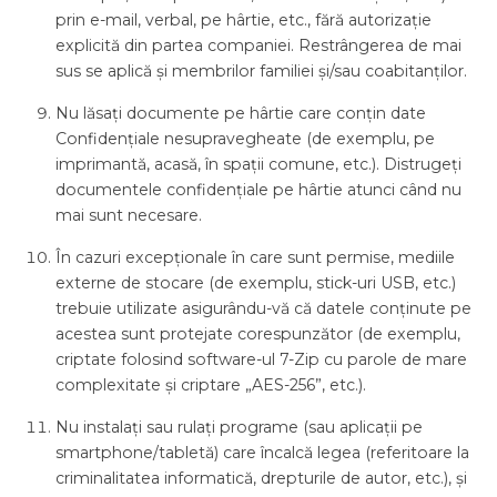
prin e-mail, verbal, pe hârtie, etc., fără autorizație
explicită din partea companiei. Restrângerea de mai
sus se aplică și membrilor familiei și/sau coabitanților.
Nu lăsați documente pe hârtie care conțin date
Confidențiale nesupravegheate (de exemplu, pe
imprimantă, acasă, în spații comune, etc.). Distrugeți
documentele confidențiale pe hârtie atunci când nu
mai sunt necesare.
În cazuri excepționale în care sunt permise, mediile
externe de stocare (de exemplu, stick-uri USB, etc.)
trebuie utilizate asigurându-vă că datele conținute pe
acestea sunt protejate corespunzător (de exemplu,
criptate folosind software-ul 7-Zip cu parole de mare
complexitate și criptare „AES-256”, etc.).
Nu instalați sau rulați programe (sau aplicații pe
smartphone/tabletă) care încalcă legea (referitoare la
criminalitatea informatică, drepturile de autor, etc.), și