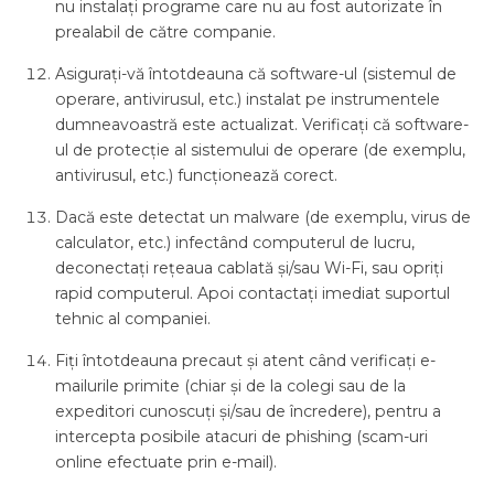
nu instalați programe care nu au fost autorizate în
prealabil de către companie.
Asigurați-vă întotdeauna că software-ul (sistemul de
operare, antivirusul, etc.) instalat pe instrumentele
dumneavoastră este actualizat. Verificați că software-
ul de protecție al sistemului de operare (de exemplu,
antivirusul, etc.) funcționează corect.
Dacă este detectat un malware (de exemplu, virus de
calculator, etc.) infectând computerul de lucru,
deconectați rețeaua cablată și/sau Wi-Fi, sau opriți
rapid computerul. Apoi contactați imediat suportul
tehnic al companiei.
Fiți întotdeauna precaut și atent când verificați e-
mailurile primite (chiar și de la colegi sau de la
expeditori cunoscuți și/sau de încredere), pentru a
intercepta posibile atacuri de phishing (scam-uri
online efectuate prin e-mail).