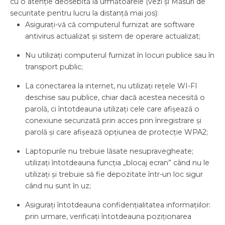
cu o atenție deosebită la următoarele (vezi și Măsuri de
securitate pentru lucru la distanță mai jos):
Asigurați-vă că computerul furnizat are software
antivirus actualizat și sistem de operare actualizat;
Nu utilizați computerul furnizat în locuri publice sau în
transport public;
La conectarea la internet, nu utilizați rețele WI-FI
deschise sau publice, chiar dacă acestea necesită o
parolă, ci întotdeauna utilizați cele care afișează o
conexiune securizată prin acces prin înregistrare și
parolă și care afișează opțiunea de protecție WPA2;
Laptopurile nu trebuie lăsate nesupravegheate;
utilizați întotdeauna funcția „blocaj ecran” când nu le
utilizați și trebuie să fie depozitate într-un loc sigur
când nu sunt în uz;
Asigurați întotdeauna confidențialitatea informațiilor:
prin urmare, verificați întotdeauna poziționarea