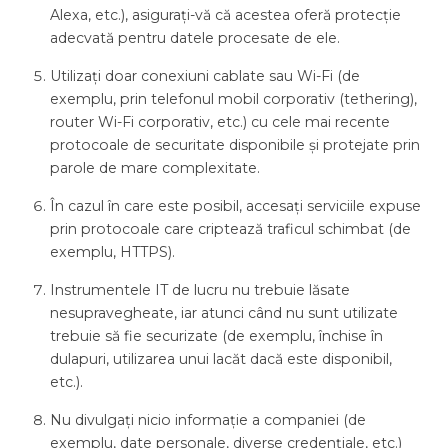
Alexa, etc.), asigurați-vă că acestea oferă protecție
adecvată pentru datele procesate de ele.
Utilizați doar conexiuni cablate sau Wi-Fi (de
exemplu, prin telefonul mobil corporativ (tethering),
router Wi-Fi corporativ, etc.) cu cele mai recente
protocoale de securitate disponibile și protejate prin
parole de mare complexitate.
În cazul în care este posibil, accesați serviciile expuse
prin protocoale care criptează traficul schimbat (de
exemplu, HTTPS).
Instrumentele IT de lucru nu trebuie lăsate
nesupravegheate, iar atunci când nu sunt utilizate
trebuie să fie securizate (de exemplu, închise în
dulapuri, utilizarea unui lacăt dacă este disponibil,
etc.).
Nu divulgați nicio informație a companiei (de
exemplu, date personale, diverse credențiale, etc.)