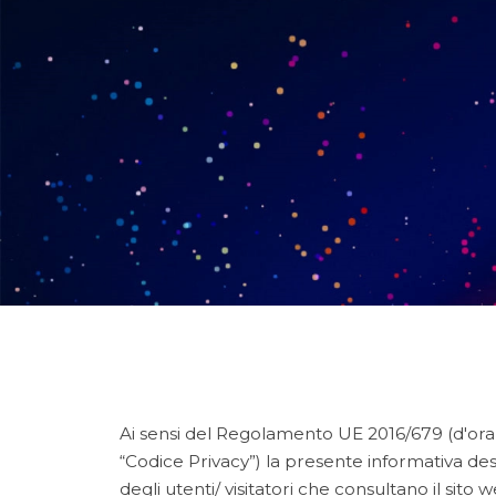
Ai sensi del Regolamento UE 2016/679 (d'ora i
“Codice Privacy”) la presente informativa des
degli utenti/ visitatori che consultano il sit