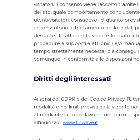
visitatori. Il consenso viene raccolto tramite
del sito, quale comportamento concludente. C
utenti/visitatori, consapevoli di quanto previ
acconsentono al trattamento dei loro dati per
descritte. Il trattamento viene effettuato att
procedure e supporti elettronici) e/o manua
tempo strettamente necessario a conseguire gli
comunque, in conformità alle disposizioni nor
Diritti degli interessati
Ai sensi del GDPR e del Codice Privacy, l’Ute
modalità e nei limiti previsti dalla vigente norma
21 mediante la compilazione del form dis
all’indirizzo:
www.finwave.it