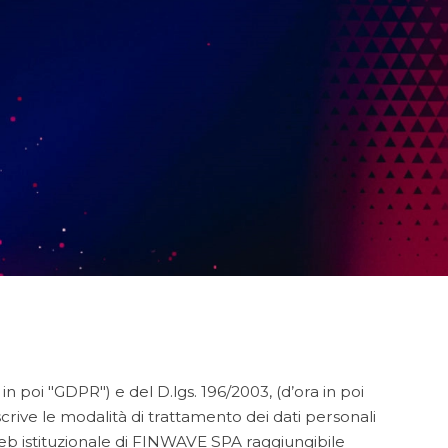
n poi "GDPR") e del D.lgs. 196/2003, (d’ora in poi
crive le modalità di trattamento dei dati personali
o web istituzionale di FINWAVE SPA raggiungibile