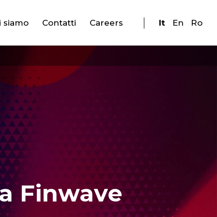
i siamo
Contatti
Careers
It
En
Ro
 a Finwave