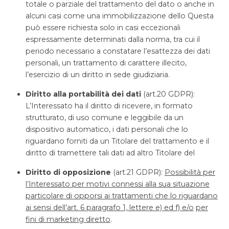
totale o parziale del trattamento del dato o anche in
alcuni casi come una immobilizzazione dello Questa
può essere richiesta solo in casi eccezionali
espressamente determinati dalla norma, tra cui il
periodo necessario a constatare l’esattezza dei dati
personali, un trattamento di carattere illecito,
l’esercizio di un diritto in sede giudiziaria.
D
i
r
i
tto
a
ll
a
p
or
t
a
b
ili
t
à
de
i
dati
(art.20 GDPR):
L’Interessato ha il diritto di ricevere, in formato
strutturato, di uso comune e leggibile da un
dispositivo automatico, i dati personali che lo
riguardano forniti da un Titolare del trattamento e il
diritto di tramettere tali dati ad altro Titolare del
Di
r
i
tto
d
i
opp
os
i
z
i
one
(art.21 GDPR):
Pos
s
ibil
ità per
l’Interessato per motivi connessi alla sua situazione
particolare di opporsi ai trattamenti che lo riguardano
ai sensi dell’art. 6 paragrafo 1, lettere e) ed f) e/o
per
fini di marketing diretto
.