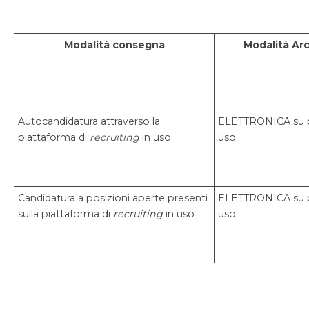
Modalità consegna
Modalità
Arc
Autocandidatura attraverso la
ELETTRONICA su p
piattaforma di
recruiting
in uso
uso
Candidatura a posizioni aperte presenti
ELETTRONICA su p
sulla piattaforma di
recruiting
in uso
uso