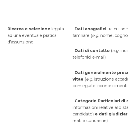
Ricerca e selezione
legata
·
Dati anagrafici
tra cui an
ad una eventuale pratica
familiare (
e.g.
nome, cogno
d’assunzione
·
Dati di contatto
(
e.g.
indi
telefonici e-mail)
·
Dati
generalmente prese
vitae
(
e.g.
istruzione accad
conseguite, riconoscimenti 
·
Categorie Particolari di 
informazioni relative allo st
candidato)
e dati giudiziar
reati e condanne)