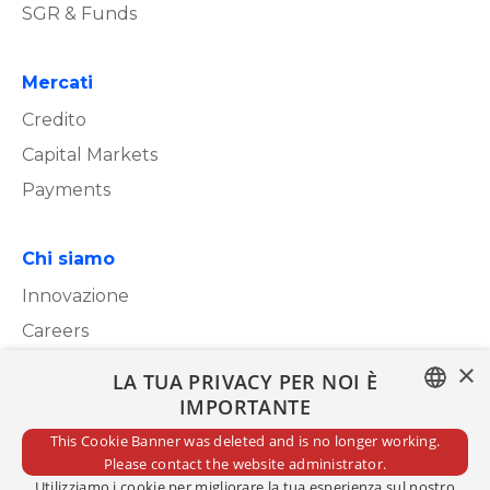
SGR & Funds
Mercati
Credito
Capital Markets
Payments
Chi siamo
Innovazione
Careers
×
LA TUA PRIVACY PER NOI È
Whistleblowing
IMPORTANTE
ITALIAN
Segnalazioni Whistleblowing
This Cookie Banner was deleted and is no longer working.
Please contact the website administrator.
ENGLISH
Utilizziamo i cookie per migliorare la tua esperienza sul nostro